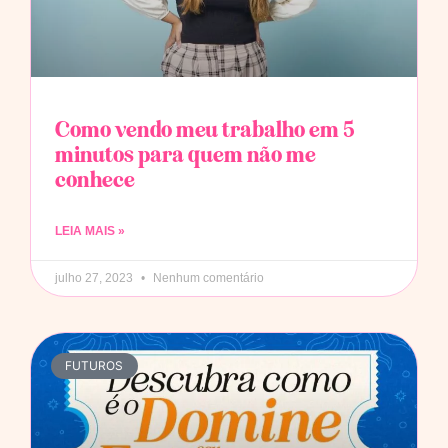
Como vendo meu trabalho em 5
minutos para quem não me
conhece
LEIA MAIS »
julho 27, 2023
Nenhum comentário
FUTUROS