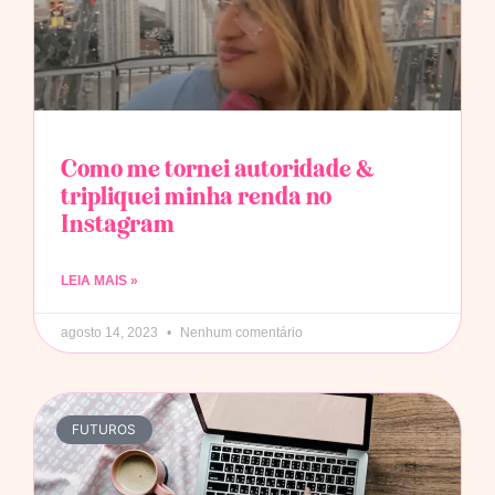
Como me tornei autoridade &
tripliquei minha renda no
Instagram
LEIA MAIS »
agosto 14, 2023
Nenhum comentário
FUTUROS