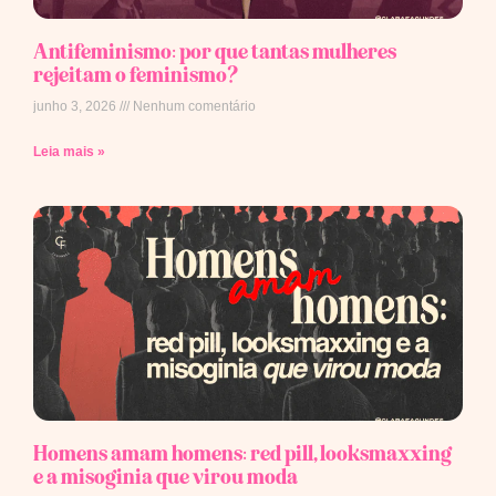
Antifeminismo: por que tantas mulheres
rejeitam o feminismo?
junho 3, 2026
Nenhum comentário
Leia mais »
Homens amam homens: red pill, looksmaxxing
e a misoginia que virou moda