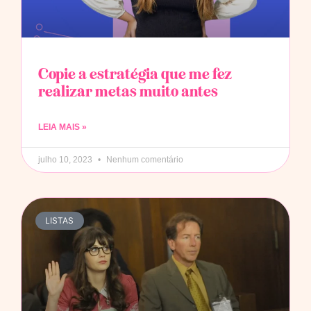
Copie a estratégia que me fez
realizar metas muito antes
LEIA MAIS »
julho 10, 2023
Nenhum comentário
LISTAS