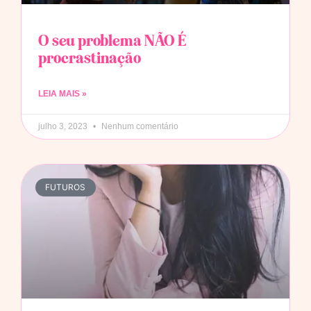
O seu problema NÃO É
procrastinação
LEIA MAIS »
julho 3, 2023
Nenhum comentário
FUTUROS